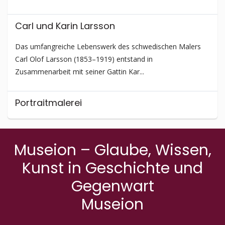
Carl und Karin Larsson
Das umfangreiche Lebenswerk des schwedischen Malers
Carl Olof Larsson (1853–1919) entstand in
Zusammenarbeit mit seiner Gattin Kar...
Portraitmalerei
Kinderbilder, von Künstlern über Jahrhunderte geschaffen,
faszinieren den Betrachter noch heute. Wenngleich es sich
Museion – Glaube, Wissen,
in früheren Z...
Kunst in Geschichte und
Gegenwart
Museion