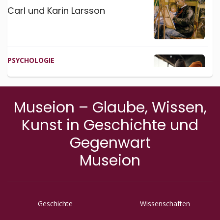
Carl und Karin Larsson
PSYCHO­LOGIE
Das Gewissen
Museion – Glaube, Wissen,
Kunst in Geschichte und
GESCHICHTE
Gegenwart
Hominiden­forschung III
Museion
WISSEN­SCHAFTEN
Wahrnehmung und
Geschichte
Wissenschaften
Bewusstsein