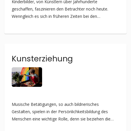
Kinderbilder, von Künstlern über Jahrhunderte
geschaffen, faszinieren den Betrachter noch heute.
Wenngleich es sich in früheren Zeiten bei den
Porträtierten meist um Kinder aus Adel und
wohlhabendem Bürgertum handelte, aber auch um
Kinder von Malern, offenbaren die Bilder etwas über
den jeweiligen Zeitgeist, die Kultur des Landes, den
gesellschaftlichen Stand und die persönliche
Kunst­erziehung
Lebenswelt.
Musische Betätigungen, so auch bildnerisches
Gestalten, spielen in der Persönlichkeitsbildung des
Menschen eine wichtige Rolle, denn sie beziehen die
Empfindungs- und die Gefühlsebene mit ein und