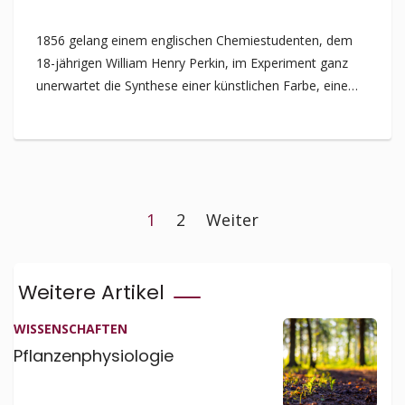
1856 gelang einem englischen Chemiestudenten, dem
18-jährigen William Henry Perkin, im Experiment ganz
unerwartet die Synthese einer künstlichen Farbe, eines
Violetts, mit deren industrieller Produktion er den
Grundstein legte zur chemischen Farbenindustrie. In
der Folge wurden viele weitere synthetische Farben
entwickelt – vor allem die bunten des Spektrums waren
begehrt.
1
2
Weiter
Weitere Artikel
WISSEN­SCHAFTEN
Pflanzenphysiologie