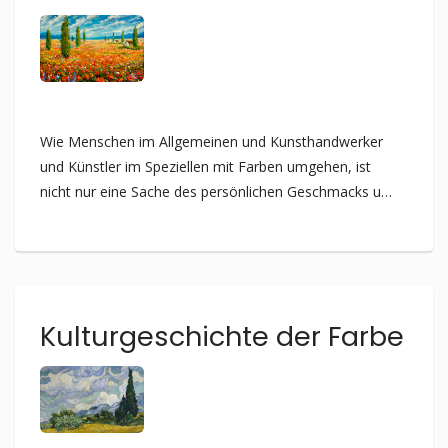
Wie Menschen im Allgemeinen und Kunsthandwerker
und Künstler im Speziellen mit Farben umgehen, ist
nicht nur eine Sache des persönlichen Geschmacks und
Farbempfindens, sondern auch Ausdruck des
Zeitgeists. Wann und wo immer sich im Laufe der
Zeiten in Geisteshaltung und Denken der Menschen
Veränderungen anzeigten, wo ein Aufbruch aus
Althergebrachtem geschah, wirkte sich dies sichtbar
Kultur­geschichte der Farbe
auch in der Verwendung von Farben in Kunst,
Kunsthandwerk und in der Kleidung aus.