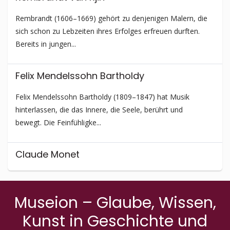
Rembrandt (1606–1669) gehört zu denjenigen Malern, die
sich schon zu Lebzeiten ihres Erfolges erfreuen durften.
Bereits in jungen...
Felix Mendelssohn Bartholdy
Felix Mendelssohn Bartholdy (1809–1847) hat Musik
hinterlassen, die das Innere, die Seele, berührt und
bewegt. Die Feinfühligke...
Claude Monet
Claude Monet (1840–1926) ist einer der Mitbegründer und
massgebenden Vertreter des Impressionismus; eines seiner
Museion – Glaube, Wissen,
frühen Bilder, ...
Kunst in Geschichte und