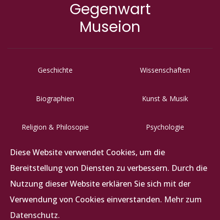
Gegenwart
Museion
Geschichte
Wissenschaften
Biographien
Kunst & Musik
Religion & Philosopie
Psychologie
Diese Website verwendet Cookies, um die
Letzigraben 117, CH-8047 Zürich
Bereitstellung von Diensten zu verbessern. Durch die
+41 (0)44 492 62 62
Nutzung dieser Website erklären Sie sich mit der
info@abz-verlag.ch
Verwendung von Cookies einverstanden.
Mehr zum
Datenschutz.
Datenschutz
|
Impress