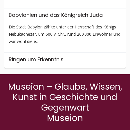
Babylonien und das Königreich Juda
Die Stadt Babylon zählte unter der Herrschaft des Königs
Nebukadnezar, um 600 v. Chr., rund 200’000 Einwohner und
war wohl die e...
Ringen um Erkenntnis
Alles, was auf der Erde lebt, trägt den Stempel der
Einzigartigkeit in sich, denn jedes Individuum ist beseelt.
Museion – Glaube, Wissen,
Dank der Möglichke...
Kunst in Geschichte und
Gegenwart
Museion