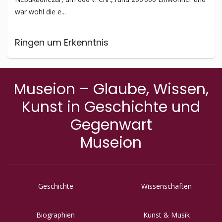
war wohl die e...
Ringen um Erkenntnis
Alles, was auf der Erde lebt, trägt den Stempel der
Einzigartigkeit in sich, denn jedes Individuum ist beseelt.
Museion – Glaube, Wissen,
Dank der Möglichke...
Kunst in Geschichte und
Gegenwart
Museion
Geschichte
Wissenschaften
Biographien
Kunst & Musik