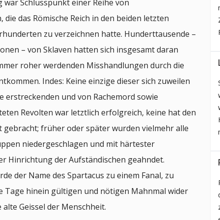
g war Schlusspunkt einer Reihe von
 die das Römische Reich in den beiden letzten
hrhunderten zu verzeichnen hatte. Hunderttausende –
lionen – von Sklaven hatten sich insgesamt daran
 immer roher werdenden Misshandlungen durch die
ntkommen. Indes: Keine einzige dieser sich zuweilen
e erstreckenden und von Rachemord sowie
eten Revolten war letztlich erfolgreich, keine hat den
it gebracht; früher oder später wurden vielmehr alle
ppen niedergeschlagen und mit härtester
er Hinrichtung der Aufständischen geahndet.
de der Name des Spartacus zu einem Fanal, zu
re Tage hinein gültigen und nötigen Mahnmal wider
 alte Geissel der Menschheit.