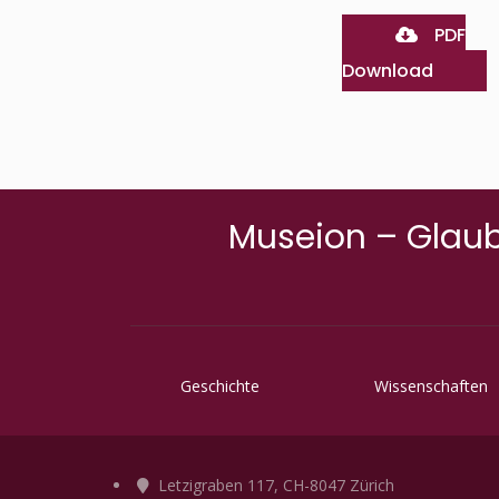
PDF
Download
Museion – Glaub
Geschichte
Wissenschaften
Letzigraben 117, CH-8047 Zürich