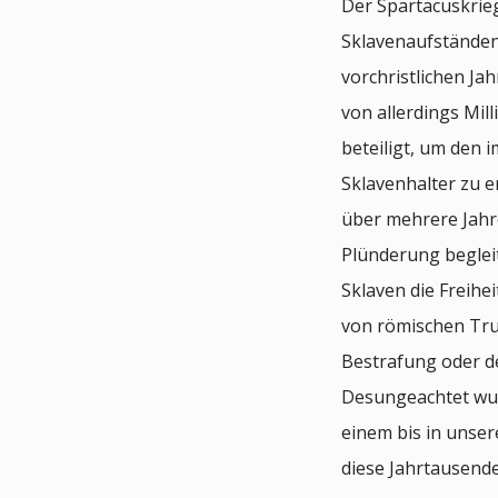
Der Spartacuskrie
Sklavenaufständen,
vorchristlichen Ja
von allerdings Mil
beteiligt, um den
Sklavenhalter zu e
über mehrere Jahr
Plünderung begleit
Sklaven die Freihe
von römischen Tru
Bestrafung oder d
Desungeachtet wur
einem bis in unse
diese Jahrtausende