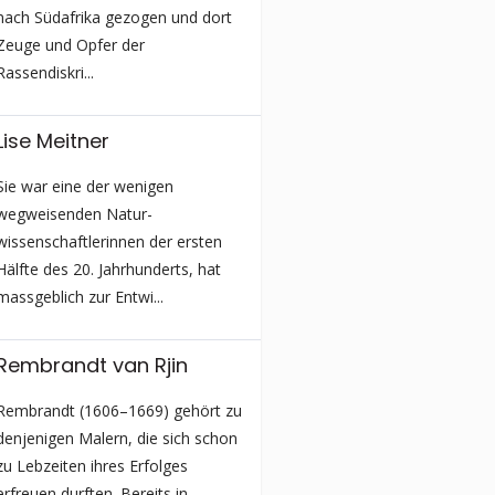
nach Südafrika gezogen und dort
Zeuge und Opfer der
Rassendiskri...
Lise Meitner
Sie war eine der wenigen
wegweisenden Natur­
wissenschaftlerinnen der ersten
Hälfte des 20. Jahrhunderts, hat
massgeblich zur Entwi...
Rembrandt van Rjin
Rembrandt (1606–1669) gehört zu
denjenigen Malern, die sich schon
zu Lebzeiten ihres Erfolges
erfreuen durften. Bereits in