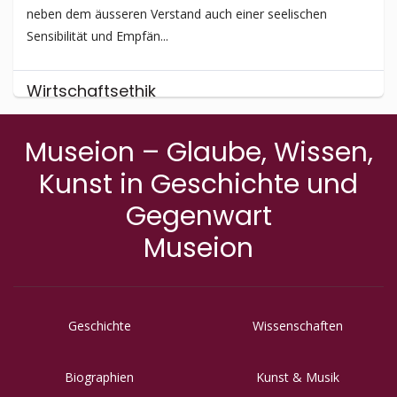
neben dem äusseren Verstand auch einer seelischen
Sensibilität und Empfän...
Wirtschafts­ethik
Wie Umfragen in der Bevölkerung zeigen, werden mit dem
Museion – Glaube, Wissen,
Begriff Wirtschaft eher negative Dinge assoziiert. Wirtschaft
gilt als eher ...
Kunst in Geschichte und
Gegenwart
Museion
Geschichte
Wissenschaften
Biographien
Kunst & Musik