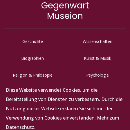
Gegenwart
Museion
Geschichte
Wissenschaften
Biographien
Kunst & Musik
Religion & Philosopie
Psychologie
Diese Website verwendet Cookies, um die
Letzigraben 117, CH-8047 Zürich
Bereitstellung von Diensten zu verbessern. Durch die
+41 (0)44 492 62 62
Nutzung dieser Website erklären Sie sich mit der
info@abz-verlag.ch
Verwendung von Cookies einverstanden.
Mehr zum
Datenschutz.
Datenschutz
|
Impress