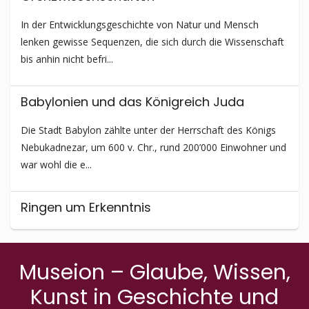
In der Entwicklungs­geschichte von Natur und Mensch
lenken gewisse Sequenzen, die sich durch die Wissenschaft
bis anhin nicht befri...
Babylonien und das Königreich Juda
Die Stadt Babylon zählte unter der Herrschaft des Königs
Nebukadnezar, um 600 v. Chr., rund 200’000 Einwohner und
war wohl die e...
Ringen um Erkenntnis
Alles, was auf der Erde lebt, trägt den Stempel der
Einzigartigkeit in sich, denn jedes Individuum ist beseelt.
Museion – Glaube, Wissen,
Dank der Möglichke...
Kunst in Geschichte und