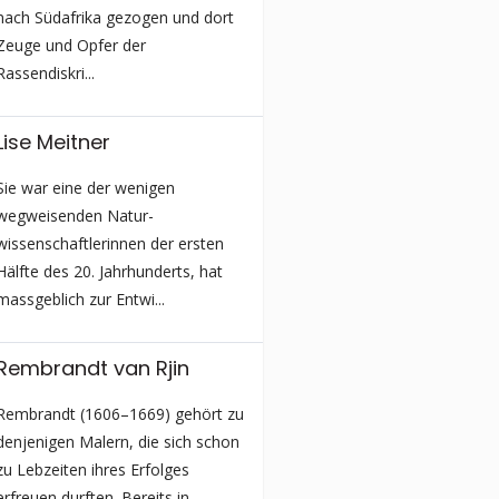
nach Südafrika gezogen und dort
Zeuge und Opfer der
Rassendiskri...
Lise Meitner
Sie war eine der wenigen
wegweisenden Natur­
wissenschaftlerinnen der ersten
Hälfte des 20. Jahrhunderts, hat
massgeblich zur Entwi...
Rembrandt van Rjin
Rembrandt (1606–1669) gehört zu
denjenigen Malern, die sich schon
zu Lebzeiten ihres Erfolges
erfreuen durften. Bereits in